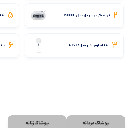
5
2
فن هیتر پارس خزر مدل FH2000P
پنکه 
6
3
پنکه پارس خزر مدل 4060R
پنکه 