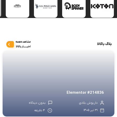
مشاهده‌همه
بلاگ باکالا
اخبـــــــار باکالا
Elementor #214836
داریوش بلادی
بدون دیدگاه
31 تیر 1405
4 دقیقه