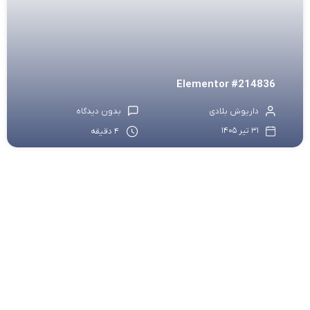
Elementor #214836
داریوش بلادی
بدون دیدگاه
31 تیر 1405
4 دقیقه