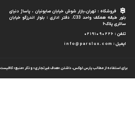
ثبت سفارش و انتخاب زمان به صورت حضوری تحویل گرفت.به
لوازم پخت و پز
یاری شما این امکان وجود دارد که دامنه محصولات پارس لوکس
فروشگاه : تهران،بازار شوش خیابان صابونیان ، پاساژ دنیای
،افزایش و حجم فروش و تنوع کالا را توسعه دهد.
بلور طبقه همکف واحد C33. دفتر اداری : بلوار اندرزگو خیابان
سالاری پلاک۶
تلفن :
02191090226
ایمیل :
info@parslux.com
برای استفاده از مطالب پارس لوکس، داشتن «هدف غیرتجاری» و ذکر «منبع» کافیست