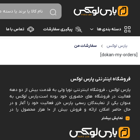
دسته بندی ها
پیگیری سفارشات
تماس با ما
پارس لوکس
سفارشات من
لوازم برقی آشپزخانه
غذاساز و خردکن
[dokan-my-orders]
نظافت و شستشو
مخلوط کن
خردکن
آرایشی و بهداشتی
فروشگاه اینترنتی پارس لوکس
آسیاب
پارس لوکس ، فروشگاه اینترنتی نوپا ولی به قدمت بیش از دو دهه
تهویه، سرمایش و گرمایش
فعالیت در فروشگاه های حضوری خود بوده است.پارس لوکس به
رنده برقی
عنوان یکی از نمایندگان رسمی پارس خزر فعالیت خود را آغاز و در
برند های خارجی
میوه خشک کن
حال حاضر امکان ارائه و فروش بیش از ۱۰ هزار محصول را در
مجموعه خود فراهم کرده است.
نمایش بیشتر
همزن
پارس لوکس اکنون فروش حضوری ندارد و کلیه سفارشات خود را
برند های ایرانی
منعطف بر فروش به صورت آنلاین و از بستر سایت خود نموده
گوشت کوب برقی
است.این امکان در سایت فراهم خواهد بود برخی برندها را پس از