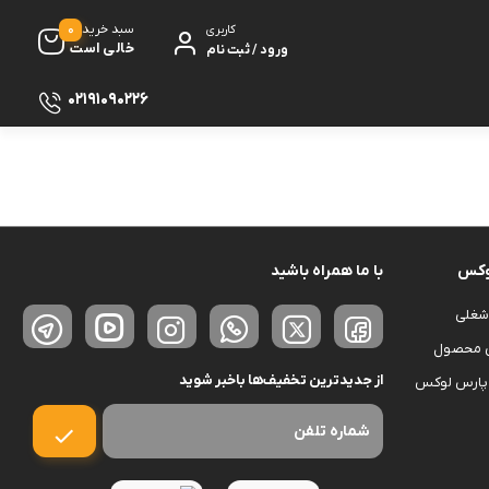
0
سبد خرید
کاربری
خالی است
ورود / ثبت نام
02191090226
سماور
 گیری
ظروف پخت و پز
ی
ظروف سرو و پذیرایی
وکس
با ما همراه باشید
ش
ظروف نگهداری
شغلی
کتری و قوری
ی محصول
ه
کلمن و فلاسک
از جدیدترین تخفیف‌ها باخبر شوید
پارس لوکس
ی و مصرفی نوشیدنی‌ساز
ه