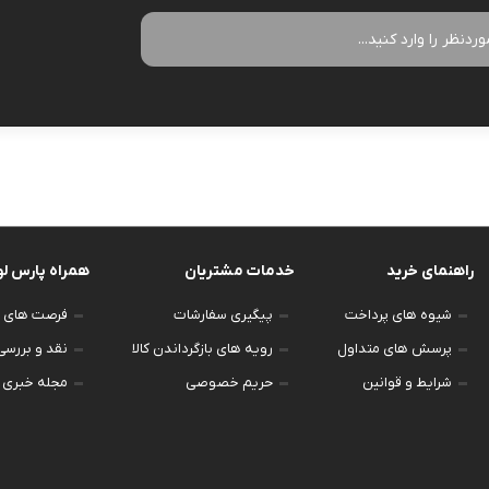
زودپز
سرخ کن
آب سردکن
آرام پز
فر
آب مرکبات
آون توستر
گریل
آبمیوه گیر
راهنمای خرید
خدمات مشتریان
همراه پارس ل
مولتی کوکر
ماکروویو
قهوه جو
شیوه های پرداخت
پیگیری سفارشات
فرصت های 
اجاق گاز
وافل ساز
قهوه ساز
پرسش های متداول
رویه های بازگرداندن کالا
نقد و بررس
پلوپز
آسیاب قهو
نوشیدنی ساز
شرایط و قوانین
حریم خصوصی
مجله خبری 
تستر نان
لوازم جانب
اسپرسو ساز
زودپز
آشپزخان
چای ساز