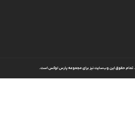
وافل ساز
کتری برقی
ترازو آشپزخ
هات داگ پز
. تمام حقوق اين وب‌سايت نیز برای مجموعه پارس لوکس است.