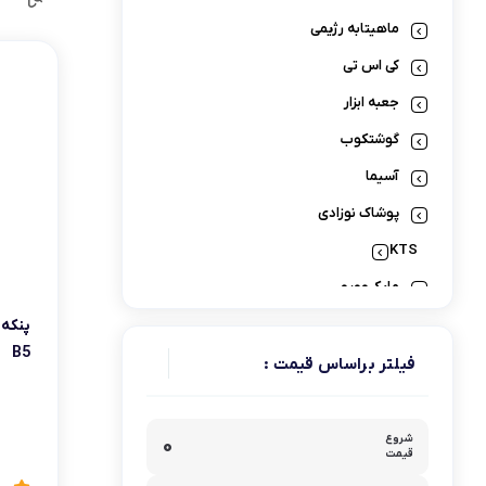
لوازم پخت و پز
ماهیتابه رژیمی
کی اس تی
جعبه ابزار
گوشتکوب
آسیما
پوشاک نوزادی
KTS
مایکروویو
تاکنوگلد
B5
سرویس و ظروف پخت و پز
فیلتر براساس قیمت :
کوماکس
کومکس
شروع
۰
قیمت
پاوربانک