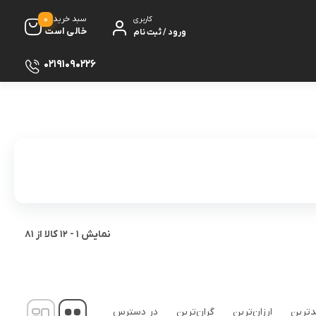
0
سبد خرید
کاربری
خالی است
ورود / ثبت نام
02191090226
سماور
 گیری
ظروف پخت و پز
ی
ظروف سرو و پذیرایی
ش
ظروف نگهداری
کتری و قوری
نمایش
1
-
12
کالا از
81
ه
کلمن و فلاسک
ی و مصرفی نوشیدنی‌ساز
ه
ترین
ارزان‌ترین
گران‌ترین
در دسترس