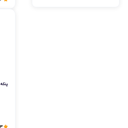
نیچی
فرش شوی و مبل شوی
سینک ظرفشویی
هنریچ
آشپزخانه
پایه کولر
تناسب اندام
لوازم خانگي برقي
تاکنوگاز
پنکه پ
اس جی
کولر، پنکه، تصفیه هوا
دونالکس
پیچ گوشتی شارژی
.3