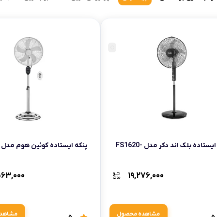
وافل ساز
کتری برقی
ترازو آشپزخ
هات داگ پز
پنکه ایستاده بلک اند دکر مدل FS1620-
پنکه ایستاده کوئین هوم مدل QH-6680
۵۶۳,۰۰۰
۱۹,۲۷۶,۰۰۰
مشاهده محصول
مشاهد