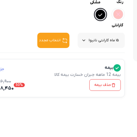
وافل ساز
رنگ
مشکی
کتری برقی
ترازو آشپزخ
هات داگ پز
گارانتی
انتخاب مجدد
بیمه
جزئ
بیمه 12 ماهه جبران خسارت بیمه کالا
۱۹۶,۹۰۰
حذف بیمه
50%
۹۸,۴۵۰