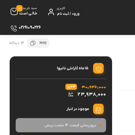
0
سبد خرید
کاربری
خالی است
ورود / ثبت نام
02191090226
14 دیدگاه
7492
سماور
 گیری
ظروف پخت و پز
ی
ظروف سرو و پذیرایی
15 ماه گارانتی نانیوا
ش
ظروف نگهداری
۲۳
۳۰,۹۳۶,۰۰۰
کتری و قوری
۲۳,۹۳۸,۰۰۰
ه
کلمن و فلاسک
موجود در انبار
ی و مصرفی نوشیدنی‌ساز
بروزرسانی قیمت:
14 ساعت پیش
ه