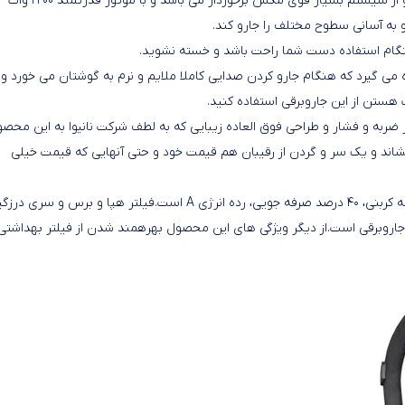
جاروبرقی نانیوا مدل NVC-9870 از نوع جاروهای کیسه‌ دار می باشد و از سیستم بسیار قوی مکش برخوردار می باشد و با موتور قدرتمند ۲۲۰۰ وات
 به آسانی سطوح مختلف را جارو کند.
 صدا و قدرتمند بهره می گیرد که هنگام جارو کردن صدایی کاملا ملایم و نرم به گوشتان می خورد و
 هستن از این جاروبرقی استفاده کنید.
تمند و مقاوم در برابر ضربه و فشار و طراحی فوق العاده زیبایی که به لطف شرکت نانیوا به این محص
اند و یک سر و گردن از رقیبان هم قیمت خود و حتی آنهایی که قیمت خیلی
برخی ویژگی های جاروبرقی نانیوا مدل NVC-9870 شیلنگ ژلاتینی، لوله کربنی، ۴۰ درصد صرفه جویی، رده انرژی A است.فیلتر هپا و برس و سری د
 جاروبرقی است.از دیگر ویژگی های این محصول بهرهمند شدن از فیلتر بهداشتی