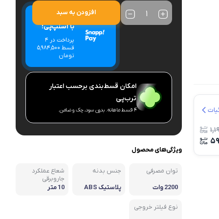
انه
افزودن به سبد
خرید اقساطی
با اسنپ‌پی!
پرداخت در 4
قسط ۵٬۹۸۴٬۵۰۰
تومان
امکان قسط‌بندی برحسب اعتبار
ترب‌پی
یات
۴ قسط ماهانه. بدون سود، چک و ضامن.
۱,
۵
ویژگی‌های محصول
توان مصرفی
جنس بدنه
شعاع عملکرد
جاروبرقی
2200 وات
پلاستیک ABS
10 متر
نوع فیلتر خروجی