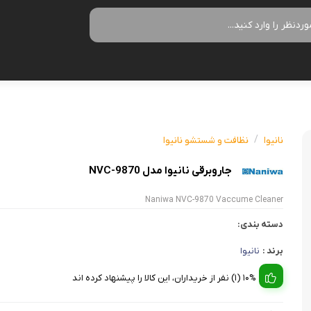
زودپز
سرخ کن
آب سردکن
آرام پز
فر
آب مرکبات
/
نانیوا
نظافت و شستشو نانیوا
آون توستر
گریل
آبمیوه گیر
جاروبرقی نانیوا مدل NVC-9870
مولتی کوکر
ماکروویو
قهوه جو
Naniwa NVC-9870 Vaccume Cleaner
اجاق گاز
وافل ساز
قهوه ساز
دسته بندی:
پلوپز
آسیاب قهو
نوشیدنی ساز
برند :
نانیوا
تستر نان
لوازم جانب
اسپرسو ساز
10% (1) نفر از خریداران، این کالا را پیشنهاد کرده اند
زودپز
آشپزخان
چای ساز