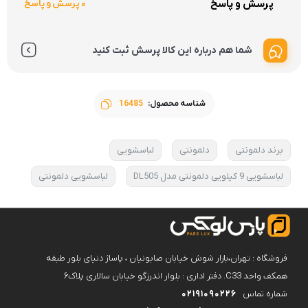
پرسش و پاسخ
0 پرسش و پاسخ
شما هم درباره این کالا پرسش ثبت کنید
شناسه محصول:
16485
برند دلمونتی
دلمونتی
لباسشویی
لباسشویی 9 کیلویی دلمونتی مدل DL505
لباسشویی دلمونتی
فروشگاه : تهران،بازار شوش خیابان صابونیان ، پاساژ دنیای بلور طبقه
همکف واحد C33. دفتر اداری : بلوار اندرزگو خیابان سالاری پلاک۶
شماره تماس
02191090226