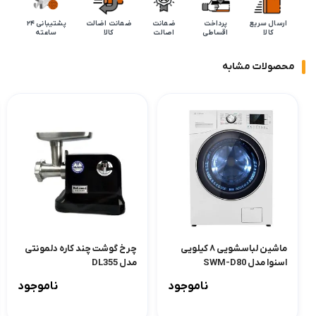
ارسال سریع
پرداخت
ضمانت
ضمانت اضالت
پشتیبانی 24
کالا
اقساطی
اصالت
کالا
ساعته
محصولات مشابه
ماشین لباسشویی ۸ کیلویی
چرخ گوشت چند کاره دلمونتی
اسنوا مدل SWM-D80
مدل DL355
ناموجود
ناموجود