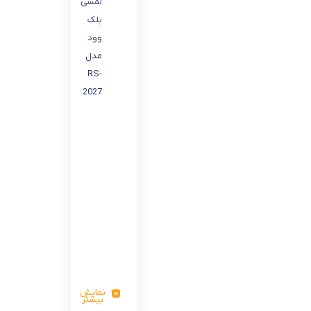
لمسی
بلک
وود
مدل
RS-
2027
نمایش
بیشتر