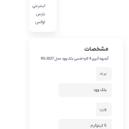
اینترنتی
پارس
لوکس
مشخصات
آبمیوه گیری 4 کاره لمسی بلک وود مدل RS-2027
برند
بلک وود
وزن
6 کیلوگرم