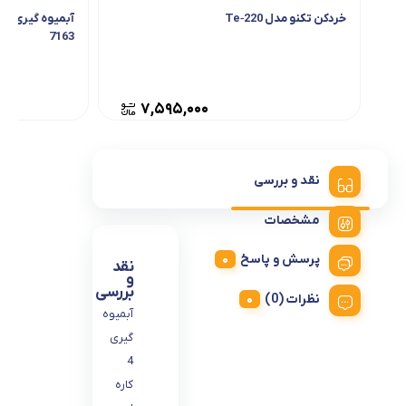
خردکن تکنو مدل Te‑220
7163
۷,۵۹۵,۰۰۰
نقد و بررسی
مشخصات
پرسش و پاسخ
نقد
و
بررسی
نظرات (0)
آبمیوه
گیری
4
کاره