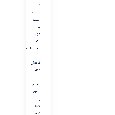
در
تلاش
است
تا
مواد
زائد
محصولاتش
را
کاهش
دهد
تا
منابع
زمین
را
حفظ
کند