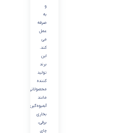
و
به
صرفه
عمل
می
کند.
این
برند
تولید
کننده
محصولاتی
مانند
آبمیوه‌گیری،
بخاری
برقی،
چای