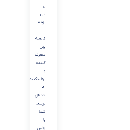
بر
این
بوده
تا
فاصله
بین
مصرف
کننده
و
تولیدکننده
به
حداقل
برسد.
شما
با
اولین