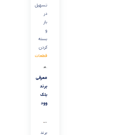
تسهیل
در
باز
و
بسته
کردن
قطعات
معرفی
برند
بلک
وود
برند