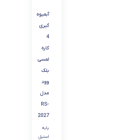
آبمیوه
گیری
4
کاره
لمسی
بلک
وود
مدل
RS-
2027
پایه
استیل