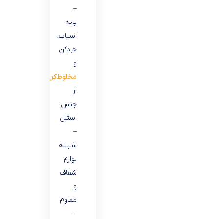
–
پایه
آسیاب،
خردکن
و
مخلوط‌کن
از
جنس
استیل
–
شیشه
لوازم
شفاف
و
مقاوم
–