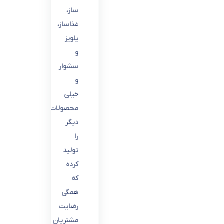
ساز،
غذاساز،
پلوپز
و
سشوار
و
خیلی
محصولات
دیگر
را
تولید
کرده
که
همگی
رضایت
مشتریان