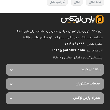
برند تفال
تفال
گارانتی تفال
فروشگاه : تهران،بازار شوش خیابان صابونیان ، پاساژ دنیای بلور طبقه
همکف واحد C33. دفتر اداری : بلوار اندرزگو خیابان سالاری پلاک۶
شماره تماس
02191090226
آدرس ایمیل
info@parslux.com
پشتیبانی آنلاین و امکان تماس از ۱۰ تا ۱۸
راهنمای خرید
خدمات مشتریان
همراه پارس لوکس