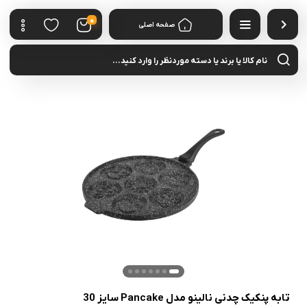
0
صفحه اصلی
cts
rch
تابه پنکیک چدنی نالینو مدل Pancake سایز 30