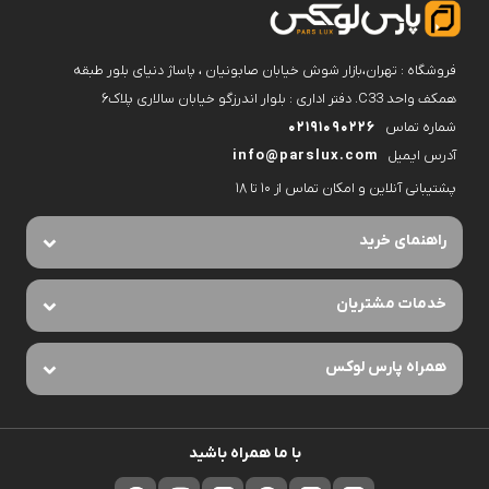
فروشگاه : تهران،بازار شوش خیابان صابونیان ، پاساژ دنیای بلور طبقه
همکف واحد C33. دفتر اداری : بلوار اندرزگو خیابان سالاری پلاک۶
شماره تماس
02191090226
آدرس ایمیل
info@parslux.com
پشتیبانی آنلاین و امکان تماس از ۱۰ تا ۱۸
راهنمای خرید
خدمات مشتریان
همراه پارس لوکس
با ما همراه باشید