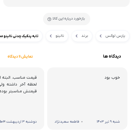
بازخورد درباره این کالا
پارس لوکس
برند
نالینو
تابه پنکیک چدنی نالینو مدل Pancake سای
دیدگاه ها
نمایش 11 دیدگاه
خوب بود
قیمت مناسب. البته ا
لحظه آخر داشته ول
قیمتش مناسبتر بوده
شنبه 9 تیر 1403
فاطمه سعیدنژاد
دوشنبه 3 اردیبهشت 1403
مح