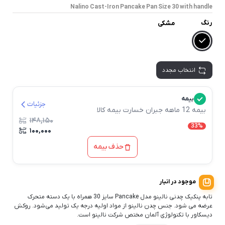
Nalino Cast-Iron Pancake Pan Size 30 with handle
رنگ
مشکی
انتخاب مجدد
بیمه
جزئیات
بیمه 12 ماهه جبران خسارت بیمه کالا
۱۴۸,۱۵۰
33%
۱۰۰,۰۰۰
حذف بیمه
موجود در انبار
تابه پنکیک چدنی نالینو مدل Pancake سایز 30 همراه با یک دسته متحرک
عرضه می شود. جنس چدن نالینو از مواد اولیه درجه یک تولید می‌شود. روکش
دیسکاور با تکنولوژی آلمان مختص شرکت نالینو است.