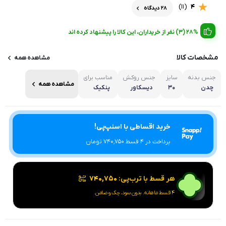
(11)
4
28 دیدگاه
28% (3) نفر از خریداران، این کالا را پیشنهاد کرده اند
مشخصات کالا
مشاهده همه
جنس بدنه
سایز
جنس روکش
مناسب برای
مشاهده همه
چدن
۳۰
دیسکاور
پنکیک
خرید اقساطی با اسنپ‌پی!
پرداخت در 4 قسط ۷۴۰٬۷۵۰ تومان
هر قسط با ترب‌پی:
۷۴۰,۷۵۰
۴ قسط ماهانه. بدون سود، چک و ضامن.