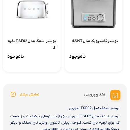
توستر گاستروبک مدل 42397
توستر اسمگ مدل TSF02 نقره
ای
ناموجود
ناموجود
نقد و بررسی
نمایش بیشتر
توستر اسمگ مدل TSF02 صورتی
توستر اسمگ مدل TSF02 صورتی یکی از توسترهای با کیفیت و زیباست
که برای تهیه نان تست، کلوچه، بیگل، تافتون، وافل، نان سنگک و دیگر
خوراکی‌ها استفاده می‌شود. این توستر با ظاهری شی...