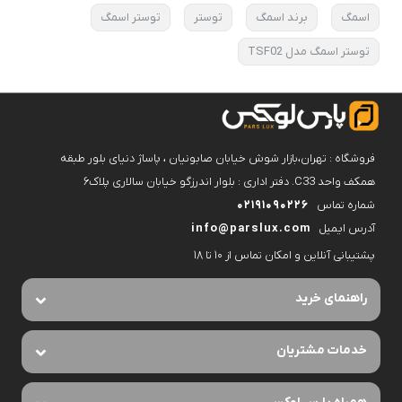
اسمگ
برند اسمگ
توستر
توستر اسمگ
توستر اسمگ مدل TSF02
فروشگاه : تهران،بازار شوش خیابان صابونیان ، پاساژ دنیای بلور طبقه
همکف واحد C33. دفتر اداری : بلوار اندرزگو خیابان سالاری پلاک۶
شماره تماس
02191090226
آدرس ایمیل
info@parslux.com
پشتیبانی آنلاین و امکان تماس از ۱۰ تا ۱۸
راهنمای خرید
خدمات مشتریان