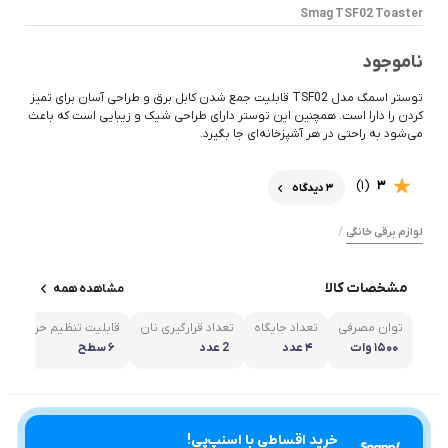
Smag TSF02 Toaster
ناموجود
توستر اسمگ مدل TSF02 قابلیت جمع شدن کابل برق و طراحی آسان برای تمیز
کردن را دارا است. همچنین این توستر دارای طراحی شیک و زیبایی است که باعث
می‌شود به راحتی در هر آشپزخانه‌ای جا بگیرد.
(1)
3
3 دیدگاه
/
لوازم برقی خانگی
مشخصات کالا
مشاهده همه
توان مصرفی
تعداد جایگاه
تعداد قرارگیری نان
قابلیت تنظیم حرارت
۱۵۰۰ وات
۴ عدد
2 عدد
۶ سطح
خرید اقساطی با اسنپ‌پی!