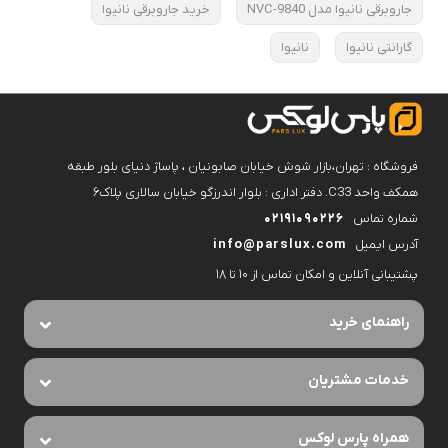
جاروبرقی نانیوا مدل NVC-9840
خرید جاروبرقی نانیوا
گارانتی نانیوا
نانیوا
فروشگاه : تهران،بازار شوش خیابان صابونیان ، پاساژ دنیای بلور طبقه
همکف واحد C33. دفتر اداری : بلوار اندرزگو خیابان سالاری پلاک۶
شماره تماس
02191090226
آدرس ایمیل
info@parslux.com
پشتیبانی آنلاین و امکان تماس از ۱۰ تا ۱۸
راهنمای خرید
خدمات مشتریان
همراه پارس لوکس