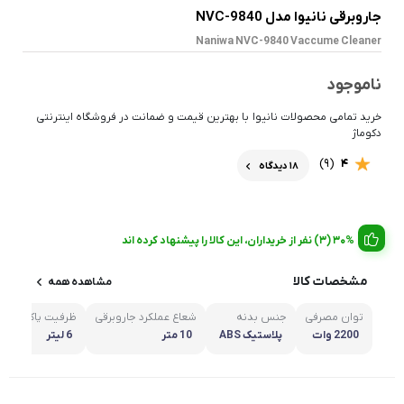
جاروبرقی نانیوا مدل NVC-9840
Naniwa NVC-9840 Vaccume Cleaner
ناموجود
خرید تمامی محصولات نانیوا با بهترین قیمت و ضمانت در فروشگاه اینترنتی
دکوماژ
(9)
4
18 دیدگاه
30% (3) نفر از خریداران، این کالا را پیشنهاد کرده اند
مشخصات کالا
مشاهده همه
توان مصرفی
جنس بدنه
شعاع عملکرد جاروبرقی
ظرفیت پاکت
م
2200 وات
پلاستیک ABS
10 متر
6 لیتر