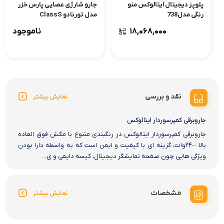
پلوپز دیجیتال ایتالوکس منو
جارو شارژی عصایی پارس خزر
رنگی مدل738
مدل تورنادو ClassS
۱۸,۰۶۸,۰۰۰
ناموجود
نقد و بررسی
نمایش بیشتر
جاروبرقی کمپرسوردار ایتالوکس
جاروبرقی کمپرسوردار ایتالوکس در رنگبندی متنوع با مکش فوق العاده
بالا ٢۴٠٠وات، گزینه ای با کیفیت و ایمن است که به واسطه دارا بودن
ویژگی هایی چون صفحه نمایشگر دیجیتال، کیسه دایمی و ی...
مشخصات
نمایش بیشتر