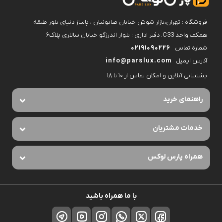
فروشگاه : تهران،بازار شوش خیابان صابونیان ، پاساژ دنیای بلور طبقه
همکف واحد C33. دفتر اداری : بلوار اندرزگو خیابان سالاری پلاک۶
شماره تماس
02191090226
آدرس ایمیل
info@parslux.com
پشتیبانی آنلاین و امکان تماس از ۱۰ تا ۱۸
راهنمای خرید
خدمات مشتریان
همراه پارس لوکس
با ما همراه باشید