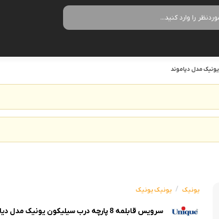
زودپز
سرخ کن
آب سردکن
آرام پز
فر
آب مرکبات
آون توستر
گریل
آبمیوه گیر
مولتی کوکر
ماکروویو
قهوه جو
اجاق گاز
وافل ساز
قهوه ساز
پلوپز
آسیاب قهو
نوشیدنی ساز
تستر نان
لوازم جانب
/
اسپرسو ساز
یونیک
یونیک یونیک
زودپز
آشپزخان
چای ساز
سرویس قابلمه 8 پارچه درب سیلیکون یونیک مدل دیاموند