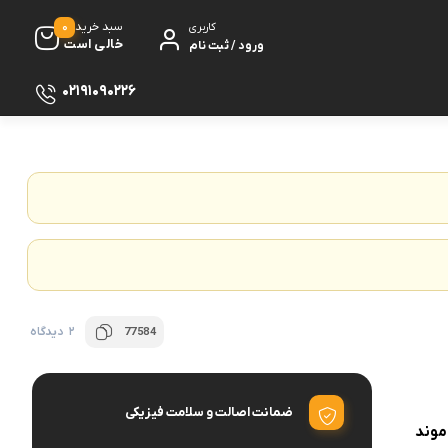
0
سبد خرید
کاربری
خالی است
ورود / ثبت نام
02191090226
سماور
 گیری
ظروف پخت و پز
ی
ظروف سرو و پذیرایی
ش
ظروف نگهداری
کتری و قوری
2 دیدگاه
77584
ه
کلمن و فلاسک
ی و مصرفی نوشیدنی‌ساز
ضمانت اصالت و سلامت فیزیکی
ه