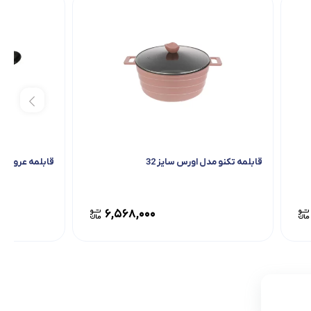
قابلمه تکنو مدل اورس سایز 32
قابلمه عروس مد
۶,۵۶۸,۰۰۰