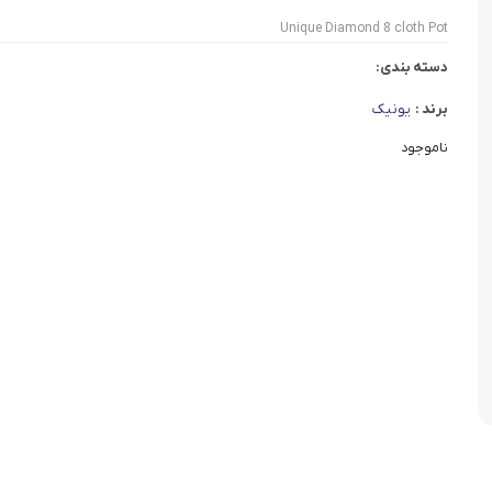
وافل ساز
کتری برقی
ترازو آشپزخ
Unique Diamond 8 cloth Pot
هات داگ پز
دسته بندی:
برند :
یونیک
ناموجود