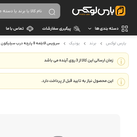
دسته بندی ها
پیگیری سفارشات
تماس با ما
پارس لوکس
برند
یونیک
سرویس قابلمه 8 پارچه درب سیلیکون یونیک مدل دیاموند
لوازم برقی آشپزخانه
غذاساز و خردکن
نظافت و شستشو
زمان ارسالی این کالا از 3 روی آینده می باشد
مخلوط کن
خردکن
آرایشی و بهداشتی
این محصول نیاز به تایید قبل از پرداخت دارد.
آسیاب
تهویه، سرمایش و گرمایش
رنده برقی
برند های خارجی
میوه خشک کن
همزن
برند های ایرانی
گوشت کوب برقی