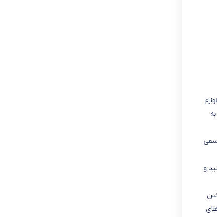
وازم
به
 سعی
ید و
وکس
های