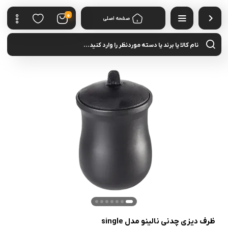
0
صفحه اصلی
cts
rch
ظرف دیزی چدنی نالینو مدل single