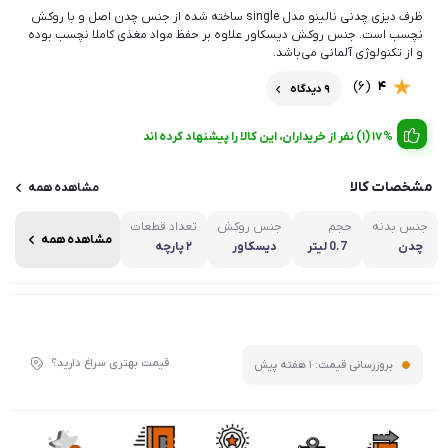
ظرف دیزی چدنی نالینو مدل single ساخته شده از جنس چدن اصل و با روکش
نچسب است. جنس روکش دیسکاور علاوه بر حفظ مواد مغذی کاملا نچسب بوده
و از تکنولوژی آلمانی می‌باشد.
(6)
4
9 دیدگاه
17% (1) نفر از خریداران، این کالا را پیشنهاد کرده اند
مشخصات کالا
مشاهده همه
جنس بدنه
حجم
جنس روکش
تعداد قطعات
مشاهده همه
چدن
0.7 لیتر
دیسکاور
۲ پارچه
قیمت بهتری سراغ دارید؟
بروزرسانی قیمت:
1 هفته پیش