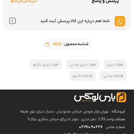
پرسش و پاسخ
0 پرسش و پاسخ
شما هم درباره این کالا پرسش ثبت کنید
شناسه محصول:
6032
ظرف دیزی
ظرف دیزی چدنی
ظرف دیزی نالینو
قابلمه چدنی
قابلمه نالینو
فروشگاه : تهران،بازار شوش خیابان صابونیان ، پاساژ دنیای بلور طبقه
همکف واحد C33. دفتر اداری : بلوار اندرزگو خیابان سالاری پلاک۶
شماره تماس
02191090226