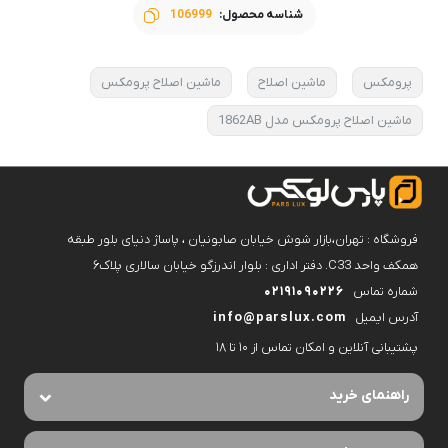
شناسه محصول:
106999
پرومکس
ماشین اصلاح
ماشین اصلاح پرومکس
ماشین اصلاح پرومکس مدل 1862AB
فروشگاه : تهران،بازار شوش خیابان صابونیان ، پاساژ دنیای بلور طبقه
همکف واحد C33. دفتر اداری : بلوار اندرزگو خیابان سالاری پلاک۶
شماره تماس
02191090226
آدرس ایمیل
info@parslux.com
پشتیبانی آنلاین و امکان تماس از ۱۰ تا ۱۸
راهنمای خرید