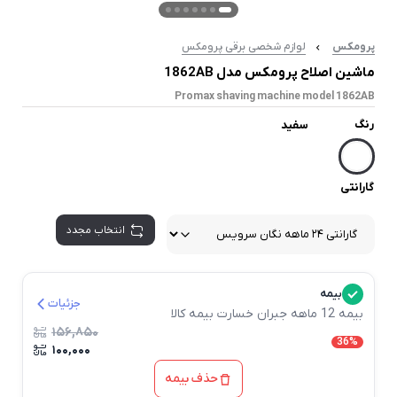
پرومکس
لوازم شخصی برقی پرومکس
ماشین اصلاح پرومکس مدل 1862AB
Promax shaving machine model 1862AB
رنگ
سفید
گارانتی
انتخاب مجدد
بیمه
جزئیات
بیمه 12 ماهه جبران خسارت بیمه کالا
۱۵۶,۸۵۰
36%
۱۰۰,۰۰۰
حذف بیمه