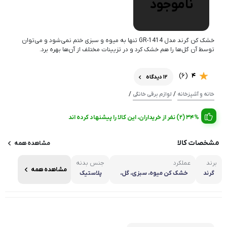
ناموجود
خشک کن گرند مدل GR-1414 تنها به میوه و سبزی ختم نمی‌شود و می‌توان
توسط آن گل‌ها را هم خشک کرد و در تزیینات مختلف از آن‌ها بهره برد.
(6)
4
12 دیدگاه
/
/
خانه و آشپزخانه
لوازم برقی خانگی
34% (2) نفر از خریداران، این کالا را پیشنهاد کرده اند
مشخصات کالا
مشاهده همه
برند
عملکرد
جنس بدنه
مشاهده همه
گرند
خشک کن میوه، سبزی، گل،
پلاستیک
قارچ، گوشت