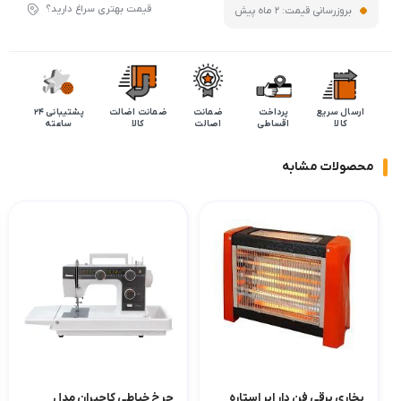
قیمت بهتری سراغ دارید؟
بروزرسانی قیمت:
2 ماه پیش
ارسال سریع
پرداخت
ضمانت
ضمانت اضالت
پشتیبانی 24
کالا
اقساطی
اصالت
کالا
ساعته
محصولات مشابه
بخاری برقی فن دار ابر استاره
چرخ خیاطی کاچیران مدل