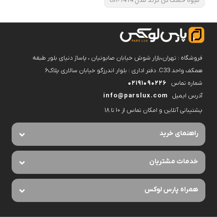
میوه خشک کن گرند مدل GR-1414
فروشگاه : تهران،بازار شوش خیابان صابونیان ، پاساژ دنیای بلور طبقه
همکف واحد C33. دفتر اداری : بلوار اندرزگو خیابان سالاری پلاک۶
شماره تماس
02191090226
آدرس ایمیل
info@parslux.com
پشتیبانی آنلاین و امکان تماس از ۱۰ تا ۱۸
راهنمای خرید
خدمات مشتریان
همراه پارس لوکس