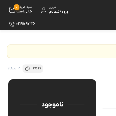
0
سبد خرید
کاربری
خالی است
ورود / ثبت نام
02191090226
سماور
 گیری
ظروف پخت و پز
ی
ظروف سرو و پذیرایی
ش
ظروف نگهداری
3 دیدگاه
97393
کتری و قوری
ه
کلمن و فلاسک
ی و مصرفی نوشیدنی‌ساز
ناموجود
ه