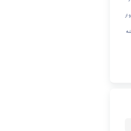
 از
ه