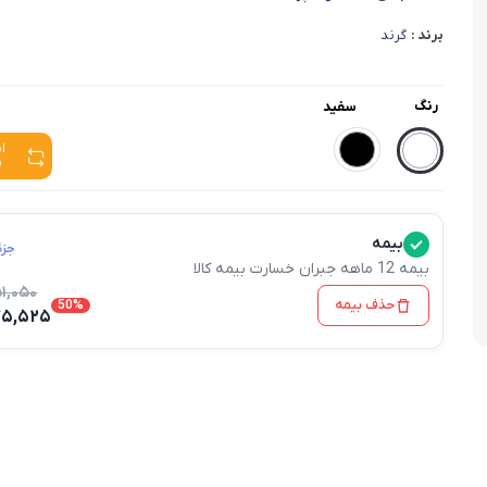
وافل ساز
کتری برقی
ترازو آشپزخ
برند :
گرند
هات داگ پز
رنگ
سفید
ا
م
بیمه
جزئ
بیمه 12 ماهه جبران خسارت بیمه کالا
۱,۰۵۰
حذف بیمه
50%
۷۵,۵۲۵