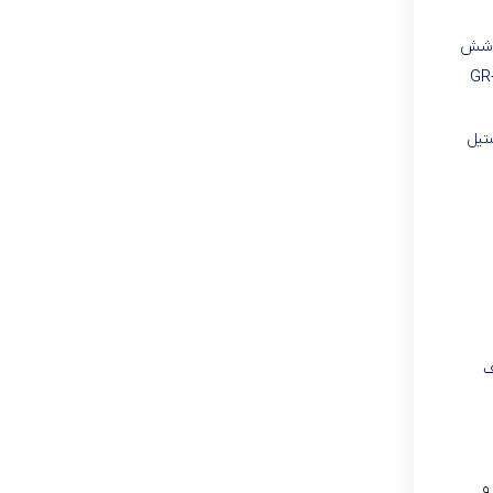
در شش
 زیاد است. تنظیمات سرعت دستگاه از طریق دکمه‌ی چرخشی تعبیه‌شده روی بدنه‌ی دستگاه امکان‌پذیر است. بدنه‌ی همزن گرند مدل GR-
تیل
ف
و