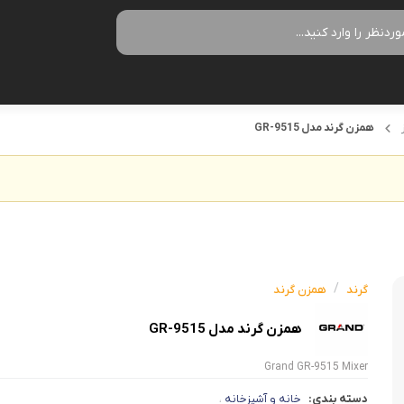
همزن گرند مدل GR-9515
زودپز
سرخ کن
آب سردکن
آرام پز
فر
آب مرکبات
آون توستر
گریل
آبمیوه گیر
مولتی کوکر
ماکروویو
قهوه جو
اجاق گاز
وافل ساز
قهوه ساز
/
گرند
همزن گرند
پلوپز
آسیاب قهو
نوشیدنی ساز
همزن گرند مدل GR-9515
تستر نان
لوازم جانب
اسپرسو ساز
Grand GR-9515 Mixer
زودپز
آشپزخان
چای ساز
دسته بندی:
خانه و آشپزخانه
،