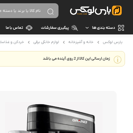
دسته بندی ها
پیگیری سفارشات
تماس با ما
پارس لوکس
خانه و آشپزخانه
لوازم خانگی برقی
خردکن و غذاساز
لوازم برقی آشپزخانه
غذاساز و خردکن
نظافت و شستشو
زمان ارسالی این کالا از 2 روی آینده می باشد
مخلوط کن
خردکن
آرایشی و بهداشتی
آسیاب
تهویه، سرمایش و گرمایش
رنده برقی
برند های خارجی
میوه خشک کن
همزن
برند های ایرانی
گوشت کوب برقی