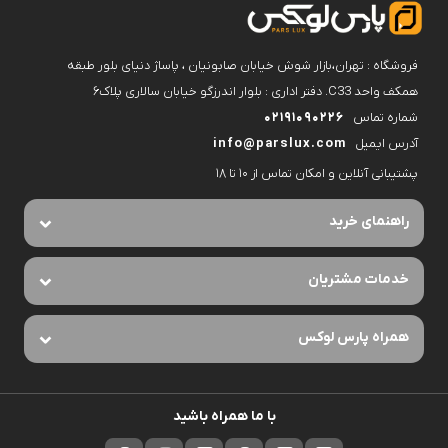
فروشگاه : تهران،بازار شوش خیابان صابونیان ، پاساژ دنیای بلور طبقه
همکف واحد C33. دفتر اداری : بلوار اندرزگو خیابان سالاری پلاک۶
شماره تماس
02191090226
آدرس ایمیل
info@parslux.com
پشتیبانی آنلاین و امکان تماس از ۱۰ تا ۱۸
راهنمای خرید
خدمات مشتریان
همراه پارس لوکس
با ما همراه باشید