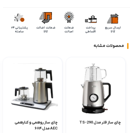
ارسال سریع
پرداخت
ضمانت
ضمانت اضالت
پشتیبانی 24
کالا
اقساطی
اصالت
کالا
ساعته
محصولات مشابه
چای ساز فلر مدل TS-290
چای ساز روهمی و کنارهمی
AEC مدل ۶۸۴